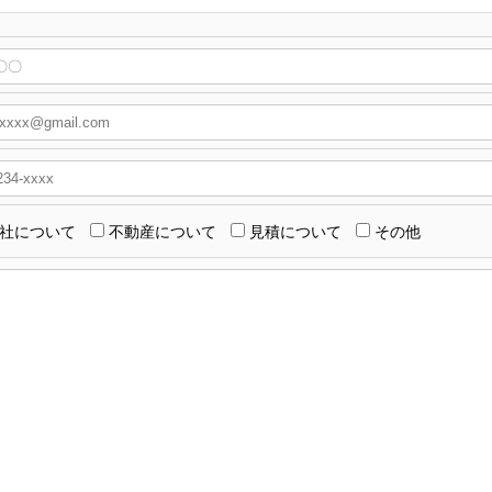
社について
不動産について
見積について
その他